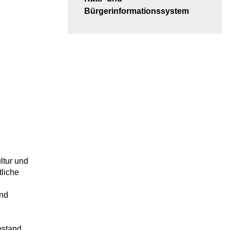
Bürgerinformationssystem
ltur und
tliche
und
estand