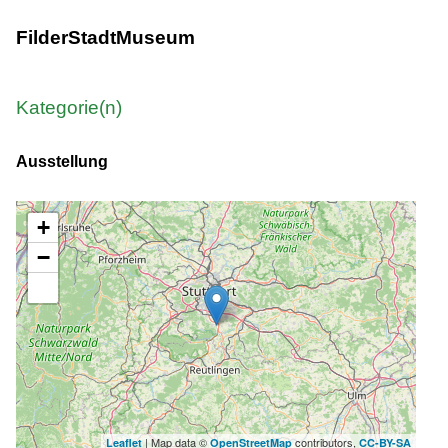
FilderStadtMuseum
Kategorie(n)
Ausstellung
+
−
| Map data ©
contributors,
Leaflet
OpenStreetMap
CC-BY-SA