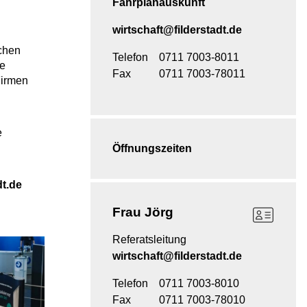
Fahrplanauskunft
wirtschaft@filderstadt.de
schen
Telefon
0711 7003-8011
ie
Fax
0711 7003-78011
Firmen
e
Öffnungszeiten
dt.de
Frau
Jörg
Referatsleitung
wirtschaft@filderstadt.de
Telefon
0711 7003-8010
Fax
0711 7003-78010