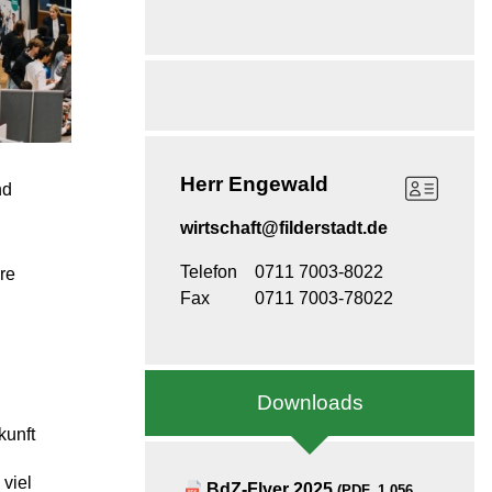
Herr
Engewald
nd
wirtschaft@filderstadt.de
Telefon
0711 7003-8022
re
Fax
0711 7003-78022
Downloads
kunft
 viel
BdZ-Flyer 2025
(PDF, 1,056