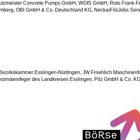
 Putzmeister Concrete Pumps GmbH, WGfS GmbH, Roto Frank Fe
emberg, OBI GmbH & Co. Deutschland KG, NeckarFilsJobs Sen
t Bezirkskammer Esslingen-Nürtingen, JW Froehlich Maschinenf
nsteinfeger des Landkreises Esslingen, Pilz GmbH & Co. KG