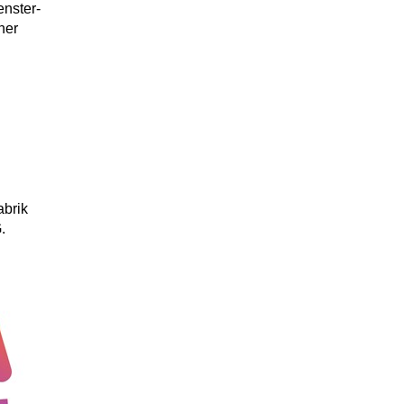
nster-
ner
abrik
.