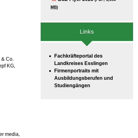
MB
)
Links
Fachkräfteportal des
 & Co.
Landkreises Esslingen
epf KG,
Firmenportraits mit
Ausbildungsberufen und
Studiengängen
er media,