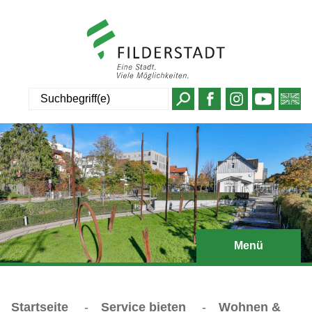
Suche
Menü
Startseite
-
Service bieten
-
Wohnen &