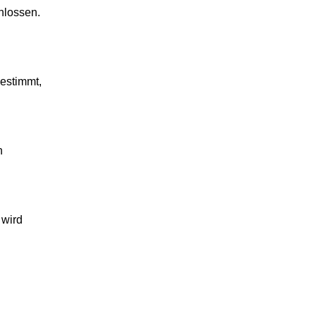
hlossen.
bestimmt,
n
 wird