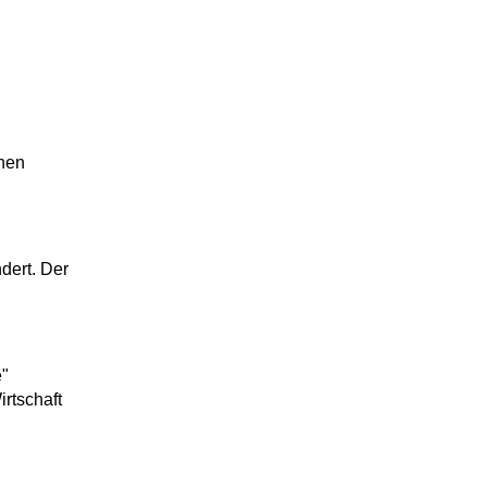
ohen
dert. Der
e"
rtschaft