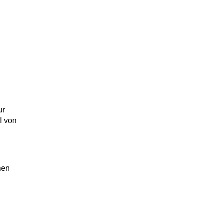
ur
l von
hen