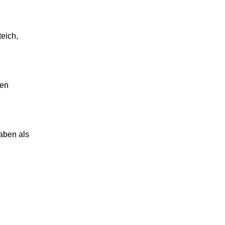
teich,
ren
aben als