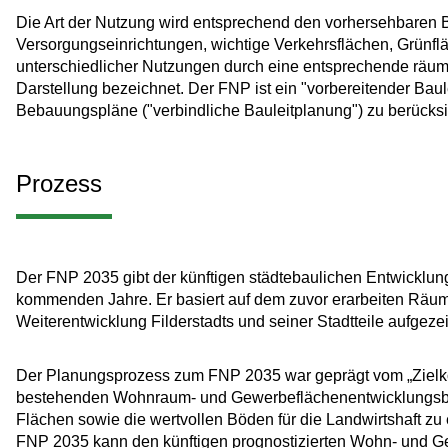
Die Art der Nutzung wird entsprechend den vorhersehbaren Be
Versorgungseinrichtungen, wichtige Verkehrsflächen, Grünflä
unterschiedlicher Nutzungen durch eine entsprechende räuml
Darstellung bezeichnet. Der FNP ist ein "vorbereitender Baul
Bebauungspläne ("verbindliche Bauleitplanung") zu berücksi
Prozess
Der FNP 2035 gibt der künftigen städtebaulichen Entwicklung 
kommenden Jahre. Er basiert auf dem zuvor erarbeiten Räumli
Weiterentwicklung Filderstadts und seiner Stadtteile aufgezei
Der Planungsprozess zum FNP 2035 war geprägt vom „Zielkonf
bestehenden Wohnraum- und Gewerbeflächenentwicklungsbeda
Flächen sowie die wertvollen Böden für die Landwirtshaft zu 
FNP 2035 kann den künftigen prognostizierten Wohn- und Ge