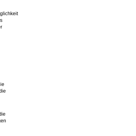
glichkeit
ls
r
ie
die
die
gen