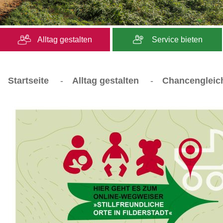
Alltag gestalten
Service bieten
Startseite
-
Alltag gestalten
-
Chancengleic