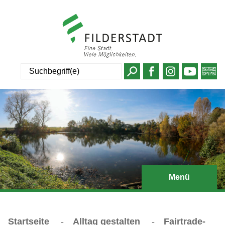
Suche
Menü
Startseite
-
Alltag gestalten
-
Fairtrade-