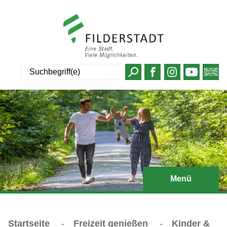
Suche
Menü
Startseite
-
Freizeit genießen
-
Kinder &