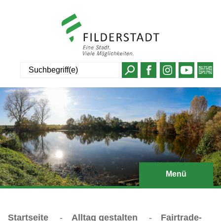
Suche
Menü
Startseite
-
Alltag gestalten
-
Fairtrade-