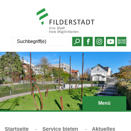
Suche
Menü
Startseite
-
Service bieten
-
Aktuelles