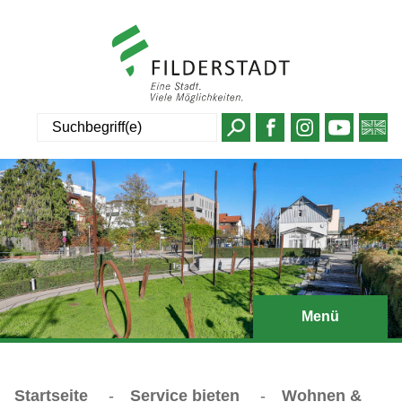
Suche
Menü
Startseite
-
Service bieten
-
Wohnen &