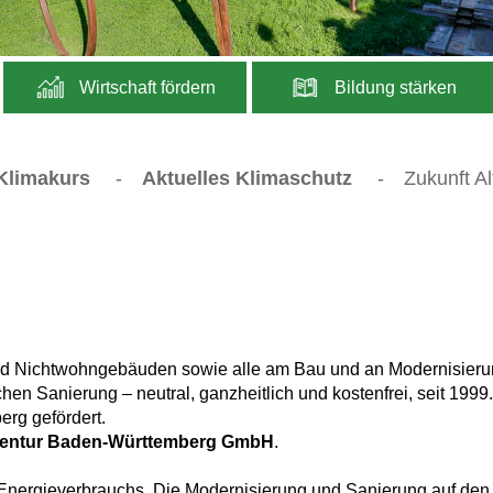
Wirtschaft fördern
Bildung stärken
 Klimakurs
-
Aktuelles Klimaschutz
-
Zukunft A
 und Nichtwohngebäuden sowie alle am Bau und an Modernisier
chen Sanierung – neutral, ganzheitlich und kostenfrei, seit 1999.
rg gefördert.
entur Baden-Württemberg GmbH
.
Energieverbrauchs. Die Modernisierung und Sanierung auf den