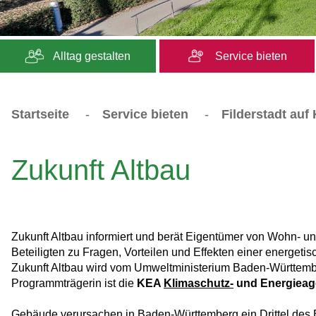
Alltag gestalten
Service bieten
Startseite
-
Service bieten
-
Filderstadt auf
Zukunft Altbau
Zukunft Altbau informiert und berät Eigentümer von Wohn-
Beteiligten zu Fragen, Vorteilen und Effekten einer energetis
Zukunft Altbau wird vom Umweltministerium Baden-Württembe
Programmträgerin ist die
KEA
Klimaschutz-
und Energieag
Gebäude verursachen in Baden-Württemberg ein Drittel des 