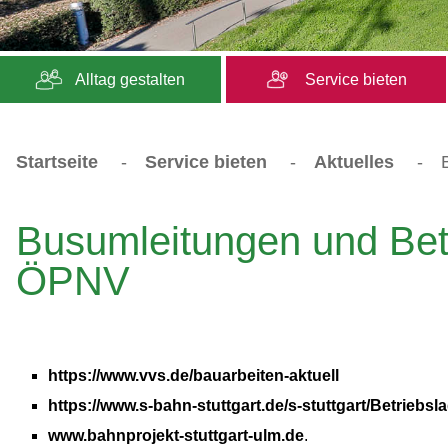
Alltag gestalten
Service bieten
Startseite
-
Service bieten
-
Aktuelles
-
Busumleitungen und Bet
ÖPNV
https://www.vvs.de/bauarbeiten-aktuell
https://www.s-bahn-stuttgart.de/s-stuttgart/Betriebsl
www.bahnprojekt-stuttgart-ulm.de
.