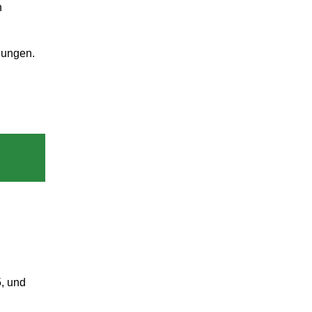
n
dungen.
5, und