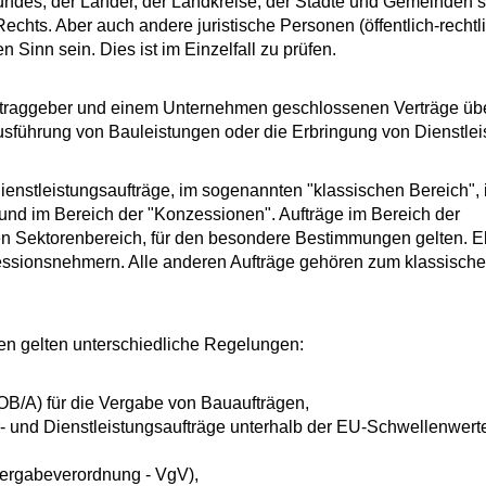
undes, der Länder, der Landkreise, der Städte und Gemeinden 
echts. Aber auch andere juristische Personen (öffentlich-rechtl
n Sinn sein. Dies ist im Einzelfall zu prüfen.
Auftraggeber und einem Unternehmen geschlossenen Verträge üb
usführung von Bauleistungen oder die Erbringung von Dienstlei
Dienstleistungsaufträge, im sogenannten "klassischen Bereich",
 und im Bereich der "Konzessionen". Aufträge im Bereich der
en Sektorenbereich, für den besondere Bestimmungen gelten. 
zessionsnehmern. Alle anderen Aufträge gehören zum klassisch
gen gelten unterschiedliche Regelungen:
OB/A) für die Vergabe von Bauaufträgen,
er- und Dienstleistungsaufträge unterhalb der EU-Schwellenwert
(Vergabeverordnung - VgV),