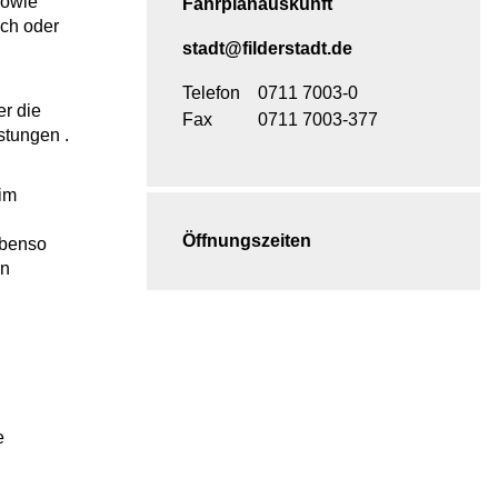
sowie
Fahrplanauskunft
ich oder
stadt@filderstadt.de
Telefon
0711 7003-0
er die
Fax
0711 7003-377
stungen .
 im
Öffnungszeiten
Ebenso
en
e