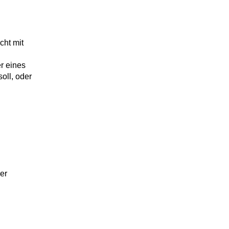
cht mit
r eines
oll, oder
er