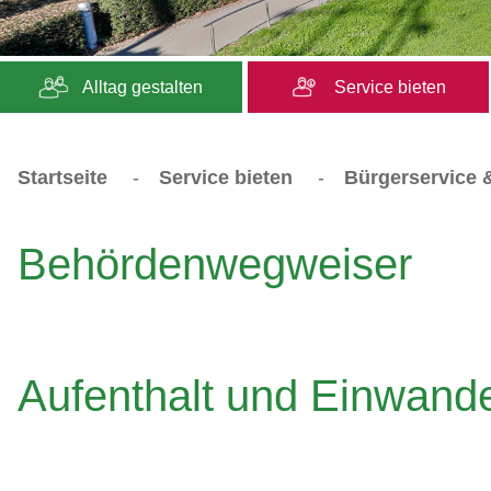
Alltag gestalten
Service bieten
Startseite
-
Service bieten
-
Bürgerservice &
Behördenwegweiser
Aufenthalt und Einwand