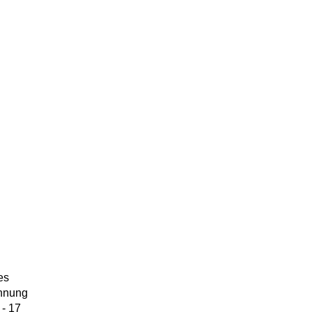
es
ennung
 - 17