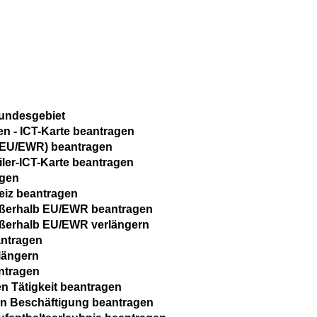
Bundesgebiet
en - ICT-Karte beantragen
ht-EU/EWR) beantragen
iler-ICT-Karte beantragen
agen
eiz beantragen
außerhalb EU/EWR beantragen
außerhalb EU/EWR verlängern
antragen
längern
ntragen
n Tätigkeit beantragen
ten Beschäftigung beantragen