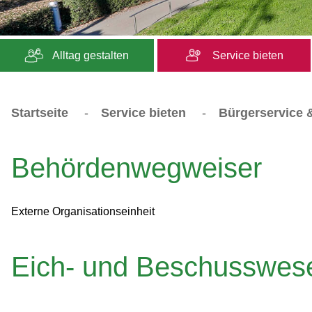
Alltag gestalten
Service bieten
Startseite
-
Service bieten
-
Bürgerservice &
Behördenwegweiser
Externe Organisationseinheit
Eich- und Beschusswes