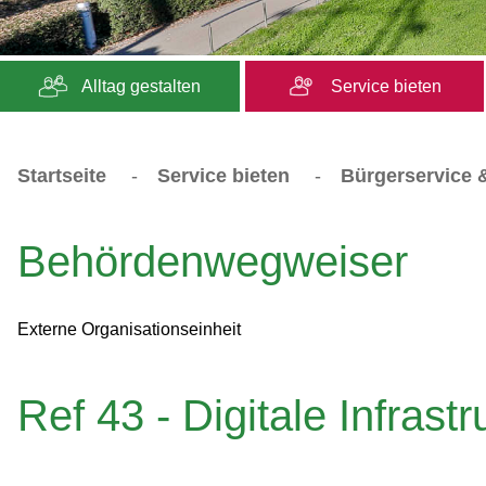
Alltag gestalten
Service bieten
Startseite
-
Service bieten
-
Bürgerservice &
Behördenwegweiser
Externe Organisationseinheit
Ref 43 - Digitale Infrastr