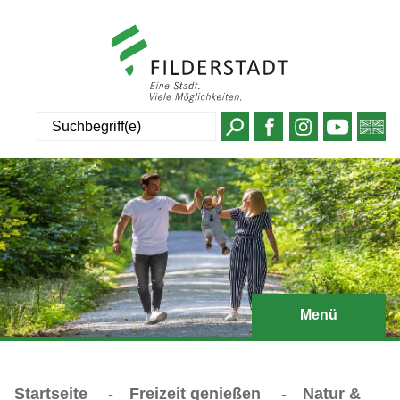
Suche
Menü
Startseite
-
Freizeit genießen
-
Natur &