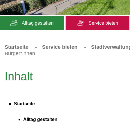
Alltag gestalten
Service bieten
Startseite
-
Service bieten
-
Stadtverwaltun
Bürger*innen
Inhalt
Startseite
Alltag gestalten