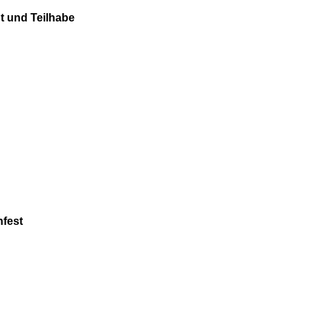
t und Teilhabe
nfest