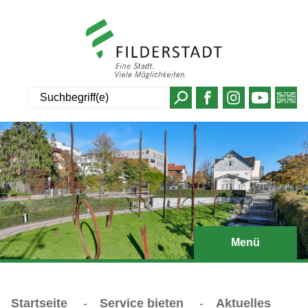
Suche
Menü
Startseite
-
Service bieten
-
Aktuelles