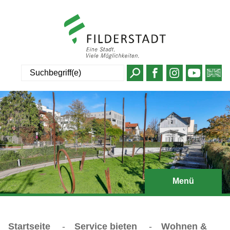
Suche
Menü
Startseite
-
Service bieten
-
Wohnen &