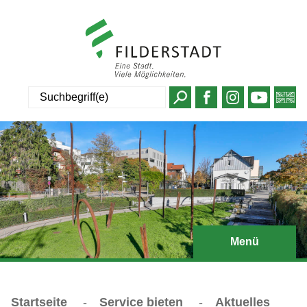
Suche
Menü
Startseite
-
Service bieten
-
Aktuelles