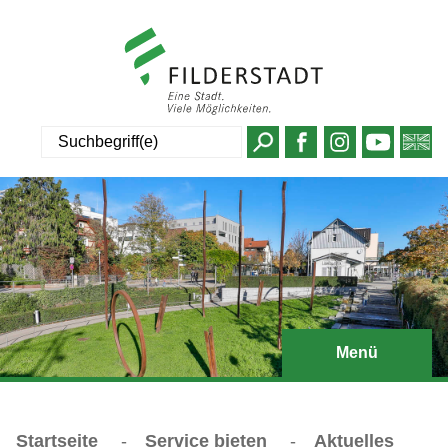
Suche
Menü
Startseite
-
Service bieten
-
Aktuelles