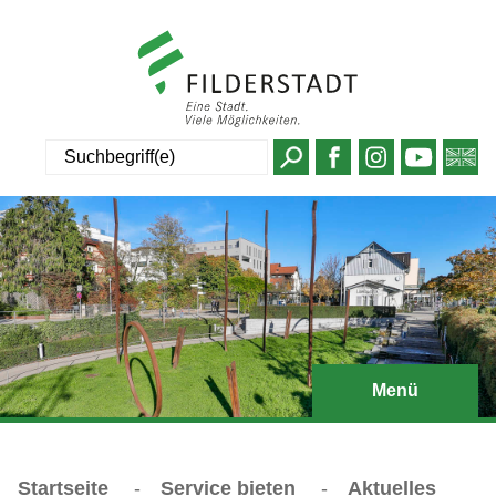
Suche
Menü
Startseite
-
Service bieten
-
Aktuelles