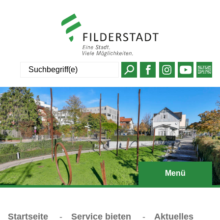
Suche
Menü
Startseite
-
Service bieten
-
Aktuelles