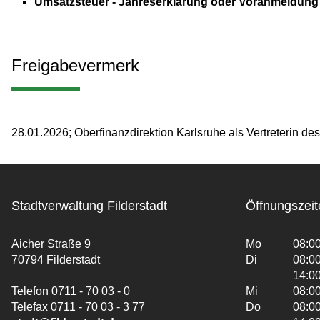
Umsatzsteuer - Jahreserklärung oder Voranmeldun
Freigabevermerk
28.01.2026; Oberfinanzdirektion Karlsruhe als Vertreterin 
Stadtverwaltung Filderstadt
Öffnungszeit
Aicher Straße 9
Mo
08:00
70794 Filderstadt
Di
08:00
14:00
Telefon 0711 - 70 03 - 0
Mi
08:00
Telefax 0711 - 70 03 - 3 77
Do
08:00