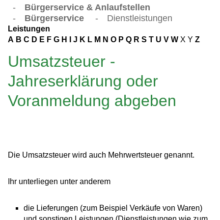
-
Bürgerservice & Anlaufstellen
-
Bürgerservice
-
Dienstleistungen
Leistungen
A
B
C
D
E
F
G
H
I
J
K
L
M
N
O
P
Q
R
S
T
U
V
W
X
Y
Z
Umsatzsteuer -
Jahreserklärung oder
Voranmeldung abgeben
Die Umsatzsteuer wird auch Mehrwertsteuer genannt.
Ihr unterliegen unter anderem
die Lieferungen (zum Beispiel Verkäufe von Waren)
und sonstigen Leistungen (Dienstleistungen wie zum