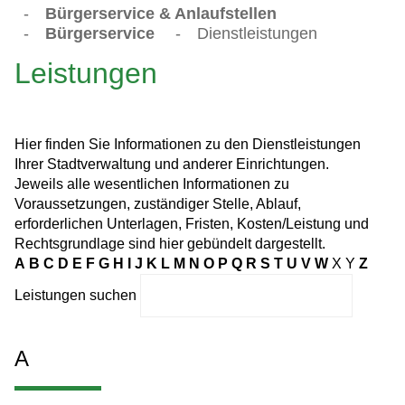
-
Bürgerservice & Anlaufstellen
-
Bürgerservice
-
Dienstleistungen
Leistungen
Hier finden Sie Informationen zu den Dienstleistungen
Ihrer Stadtverwaltung und anderer Einrichtungen.
Jeweils alle wesentlichen Informationen zu
Voraussetzungen, zuständiger Stelle, Ablauf,
erforderlichen Unterlagen, Fristen, Kosten/Leistung und
Rechtsgrundlage sind hier gebündelt dargestellt.
A
B
C
D
E
F
G
H
I
J
K
L
M
N
O
P
Q
R
S
T
U
V
W
X
Y
Z
Leistungen suchen
A