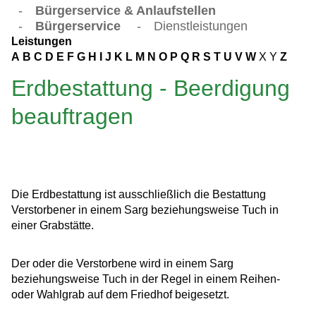
-
Bürgerservice & Anlaufstellen
-
Bürgerservice
-
Dienstleistungen
Leistungen
A
B
C
D
E
F
G
H
I
J
K
L
M
N
O
P
Q
R
S
T
U
V
W
X
Y
Z
Erdbestattung - Beerdigung
beauftragen
Die Erdbestattung ist ausschließlich die Bestattung
Verstorbener in einem Sarg beziehungsweise Tuch in
einer Grabstätte.
Der oder die Verstorbene wird in einem Sarg
beziehungsweise Tuch in der Regel in einem Reihen-
oder Wahlgrab auf dem Friedhof beigesetzt.