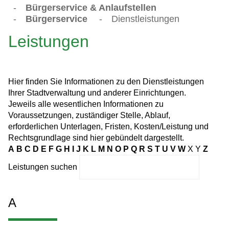
-
Bürgerservice & Anlaufstellen
-
Bürgerservice
-
Dienstleistungen
Leistungen
Hier finden Sie Informationen zu den Dienstleistungen
Ihrer Stadtverwaltung und anderer Einrichtungen.
Jeweils alle wesentlichen Informationen zu
Voraussetzungen, zuständiger Stelle, Ablauf,
erforderlichen Unterlagen, Fristen, Kosten/Leistung und
Rechtsgrundlage sind hier gebündelt dargestellt.
A
B
C
D
E
F
G
H
I
J
K
L
M
N
O
P
Q
R
S
T
U
V
W
X
Y
Z
Leistungen suchen
A