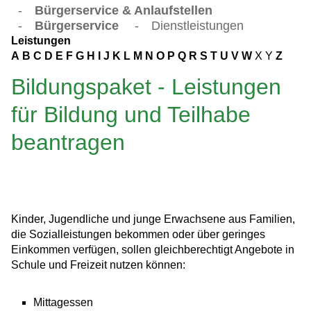
-
Bürgerservice & Anlaufstellen
-
Bürgerservice
-
Dienstleistungen
Leistungen
A
B
C
D
E
F
G
H
I
J
K
L
M
N
O
P
Q
R
S
T
U
V
W
X
Y
Z
Bildungspaket - Leistungen
für Bildung und Teilhabe
beantragen
Kinder, Jugendliche und junge Erwachsene aus Familien,
die Sozialleistungen bekommen oder über geringes
Einkommen verfügen, sollen gleichberechtigt Angebote in
Schule und Freizeit nutzen können:
Mittagessen