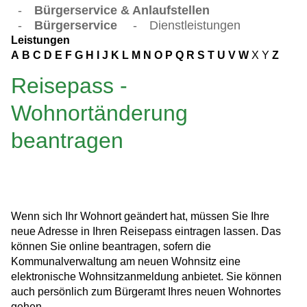
-
Bürgerservice & Anlaufstellen
-
Bürgerservice
-
Dienstleistungen
Leistungen
A
B
C
D
E
F
G
H
I
J
K
L
M
N
O
P
Q
R
S
T
U
V
W
X
Y
Z
Reisepass -
Wohnortänderung
beantragen
Wenn sich Ihr Wohnort geändert hat, müssen Sie Ihre
neue Adresse in Ihren Reisepass eintragen lassen.
Das
können Sie online beantragen, sofern die
Kommunalverwaltung am neuen Wohnsitz eine
elektronische Wohnsitzanmeldung anbietet. Sie können
auch persönlich zum Bürgeramt Ihres neuen Wohnortes
gehen.