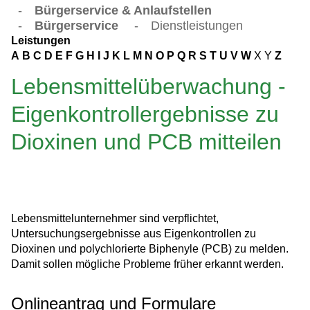
-
Bürgerservice & Anlaufstellen
-
Bürgerservice
-
Dienstleistungen
Leistungen
A
B
C
D
E
F
G
H
I
J
K
L
M
N
O
P
Q
R
S
T
U
V
W
X
Y
Z
Lebensmittelüberwachung -
Eigenkontrollergebnisse zu
Dioxinen und PCB mitteilen
Lebensmittelunternehmer sind verpflichtet,
Untersuchungsergebnisse aus Eigenkontrollen zu
Dioxinen und polychlorierte Biphenyle (PCB) zu melden.
Damit sollen mögliche Probleme früher erkannt werden.
Onlineantrag und Formulare