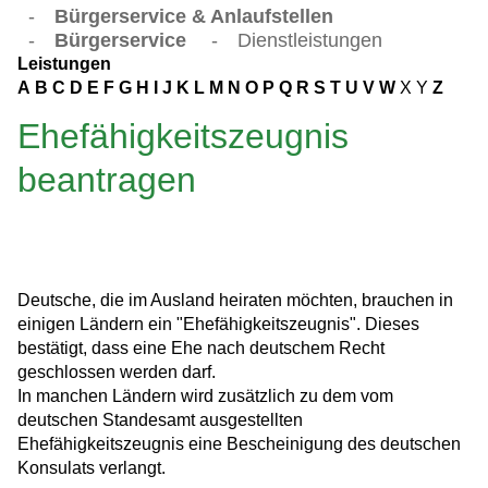
-
Bürgerservice & Anlaufstellen
-
Bürgerservice
-
Dienstleistungen
Leistungen
A
B
C
D
E
F
G
H
I
J
K
L
M
N
O
P
Q
R
S
T
U
V
W
X
Y
Z
Ehefähigkeitszeugnis
beantragen
Deutsche, die im Ausland heiraten möchten, brauchen in
einigen Ländern ein "Ehefähigkeitszeugnis". Dieses
bestätigt, dass eine Ehe nach deutschem Recht
geschlossen werden darf.
In manchen Ländern wird zusätzlich zu dem vom
deutschen Standesamt ausgestellten
Ehefähigkeitszeugnis eine Bescheinigung des deutschen
Konsulats verlangt.