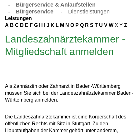
-
Bürgerservice & Anlaufstellen
-
Bürgerservice
-
Dienstleistungen
Leistungen
A
B
C
D
E
F
G
H
I
J
K
L
M
N
O
P
Q
R
S
T
U
V
W
X
Y
Z
Landeszahnärztekammer -
Mitgliedschaft anmelden
Als Zahnärztin oder Zahnarzt in Baden-Württemberg
müssen Sie sich bei der Landeszahnärztekammer Baden-
Württemberg anmelden.
Die Landeszahnärztekammer ist eine Körperschaft des
öffentlichen Rechts mit Sitz in Stuttgart. Zu den
Hauptaufgaben der Kammer gehört unter anderem,