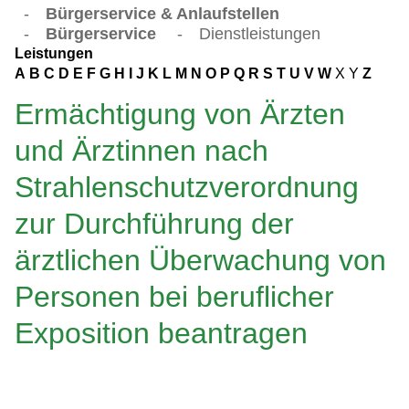
-
Bürgerservice & Anlaufstellen
-
Bürgerservice
-
Dienstleistungen
Leistungen
A
B
C
D
E
F
G
H
I
J
K
L
M
N
O
P
Q
R
S
T
U
V
W
X
Y
Z
Ermächtigung von Ärzten
und Ärztinnen nach
Strahlenschutzverordnung
zur Durchführung der
ärztlichen Überwachung von
Personen bei beruflicher
Exposition beantragen