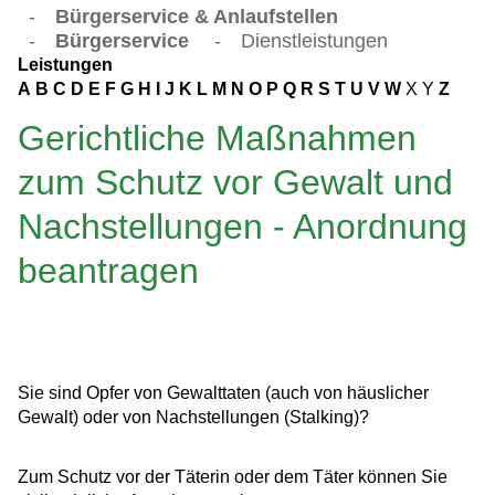
-
Bürgerservice & Anlaufstellen
-
Bürgerservice
-
Dienstleistungen
Leistungen
A
B
C
D
E
F
G
H
I
J
K
L
M
N
O
P
Q
R
S
T
U
V
W
X
Y
Z
Gerichtliche Maßnahmen
zum Schutz vor Gewalt und
Nachstellungen - Anordnung
beantragen
Sie sind Opfer von Gewalttaten (auch von häuslicher
Gewalt) oder von Nachstellungen (Stalking)?
Zum Schutz vor der Täterin oder dem Täter können Sie