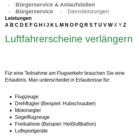
-
Bürgerservice & Anlaufstellen
-
Bürgerservice
-
Dienstleistungen
Leistungen
A
B
C
D
E
F
G
H
I
J
K
L
M
N
O
P
Q
R
S
T
U
V
W
X
Y
Z
Luftfahrerscheine verlängern
Für eine Teilnahme am Flugverkehr brauchen Sie eine
Erlaubnis. Man unterscheidet in Erlaubnisse für:
Flugzeuge
Drehflügler
(Beispiel: Hubschrauber)
Motorsegler
Segelflugzeuge
Freiballone
(Beispiel: Heißluftballon)
Luftsportgeräte