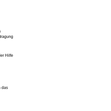
s
ntragung
er Hilfe
n das