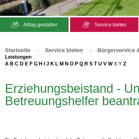
Alltag gestalten
Service bieten
Startseite
-
Service bieten
-
Bürgerservice &
Leistungen
A
B
C
D
E
F
G
H
I
J
K
L
M
N
O
P
Q
R
S
T
U
V
W
X
Y
Z
Erziehungsbeistand - Un
Betreuungshelfer beant