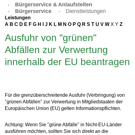
-
Bürgerservice & Anlaufstellen
-
Bürgerservice
-
Dienstleistungen
Leistungen
A
B
C
D
E
F
G
H
I
J
K
L
M
N
O
P
Q
R
S
T
U
V
W
X
Y
Z
Ausfuhr von "grünen"
Abfällen zur Verwertung
innerhalb der EU beantragen
Für die grenzüberschreitende Ausfuhr (Verbringung) von
"grünen Abfällen" zur Verwertung in Mitgliedstaaten der
Europäischen Union (EU) gelten Informationspflichten.
Achtung: Wenn Sie "grüne Abfälle" in Nicht-EU-Länder
ausführen möchten, sollten Sie sich direkt an die