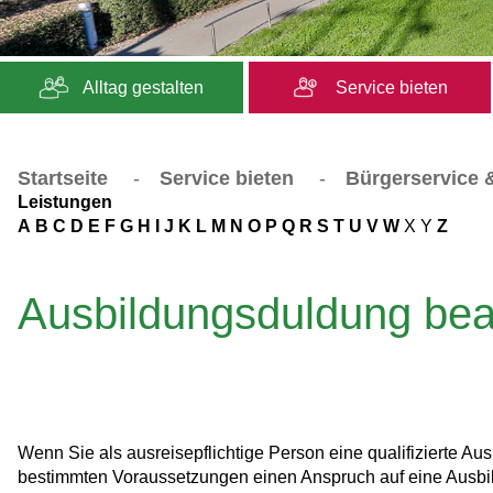
Alltag gestalten
Service bieten
Startseite
-
Service bieten
-
Bürgerservice &
Leistungen
A
B
C
D
E
F
G
H
I
J
K
L
M
N
O
P
Q
R
S
T
U
V
W
X
Y
Z
Ausbildungsduldung bea
Wenn Sie als ausreisepflichtige Person eine qualifizierte A
bestimmten Voraussetzungen einen Anspruch auf eine Ausbil