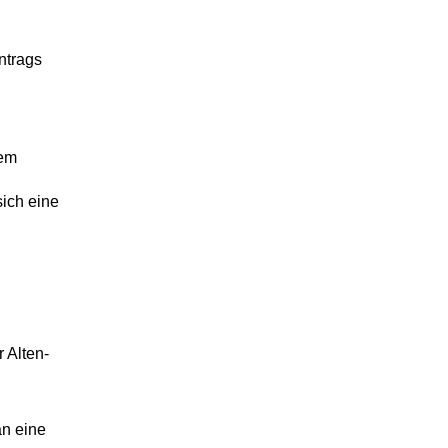
ntrags
nem
sich eine
 Alten-
an eine