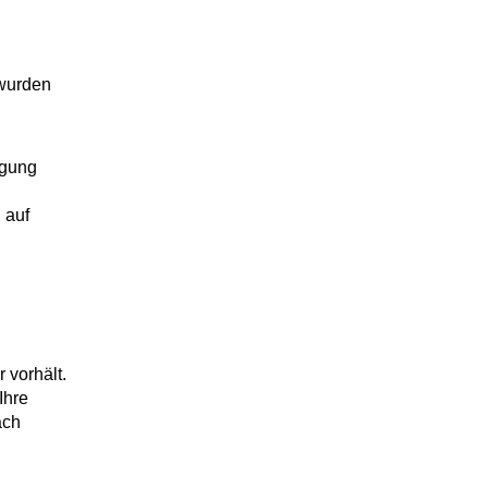
 wurden
igung
 auf
 vorhält.
Ihre
ach