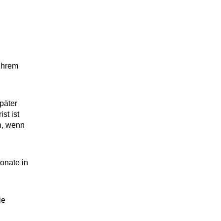
ihrem
päter
st ist
h, wenn
onate in
ie