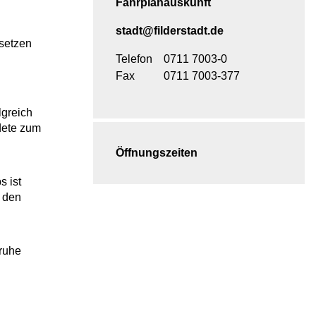
Fahrplanauskunft
stadt@filderstadt.de
tsetzen
Telefon
0711 7003-0
Fax
0711 7003-377
lgreich
dete zum
Öffnungszeiten
s ist
f den
ruhe