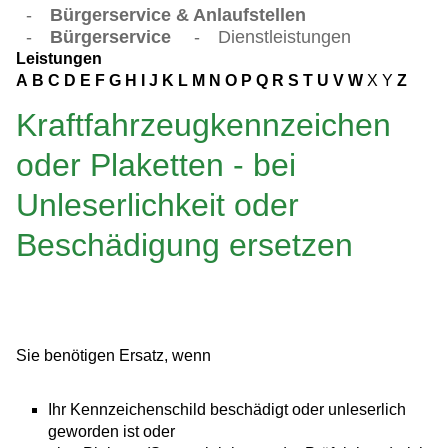
-
Bürgerservice & Anlaufstellen
-
Bürgerservice
-
Dienstleistungen
Leistungen
A
B
C
D
E
F
G
H
I
J
K
L
M
N
O
P
Q
R
S
T
U
V
W
X
Y
Z
Kraftfahrzeugkennzeichen
oder Plaketten - bei
Unleserlichkeit oder
Beschädigung ersetzen
Sie benötigen Ersatz, wenn
Ihr Kennzeichenschild beschädigt oder unleserlich
geworden ist oder