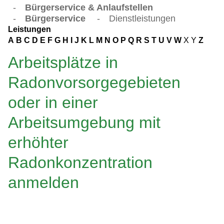
-
Bürgerservice & Anlaufstellen
-
Bürgerservice
-
Dienstleistungen
Leistungen
A
B
C
D
E
F
G
H
I
J
K
L
M
N
O
P
Q
R
S
T
U
V
W
X
Y
Z
Arbeitsplätze in
Radonvorsorgegebieten
oder in einer
Arbeitsumgebung mit
erhöhter
Radonkonzentration
anmelden