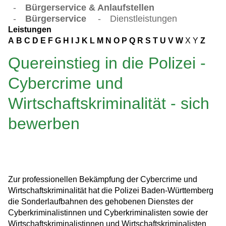
-
Bürgerservice & Anlaufstellen
-
Bürgerservice
-
Dienstleistungen
Leistungen
A
B
C
D
E
F
G
H
I
J
K
L
M
N
O
P
Q
R
S
T
U
V
W
X
Y
Z
Quereinstieg in die Polizei -
Cybercrime und
Wirtschaftskriminalität - sich
bewerben
Zur professionellen Bekämpfung der Cybercrime und
Wirtschaftskriminalität hat die Polizei Baden-Württemberg
die Sonderlaufbahnen des gehobenen Dienstes der
Cyberkriminalistinnen und Cyberkriminalisten sowie der
Wirtschaftskriminalistinnen und Wirtschaftskriminalisten