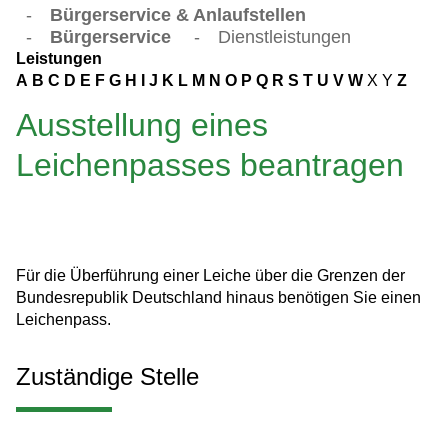
-
Bürgerservice & Anlaufstellen
-
Bürgerservice
-
Dienstleistungen
Leistungen
A
B
C
D
E
F
G
H
I
J
K
L
M
N
O
P
Q
R
S
T
U
V
W
X
Y
Z
Ausstellung eines
Leichenpasses beantragen
Für die Überführung einer Leiche über die Grenzen der
Bundesrepublik Deutschland hinaus benötigen Sie einen
Leichenpass.
Zuständige Stelle