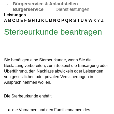
-
Bürgerservice & Anlaufstellen
-
Bürgerservice
-
Dienstleistungen
Leistungen
A
B
C
D
E
F
G
H
I
J
K
L
M
N
O
P
Q
R
S
T
U
V
W
X
Y
Z
Sterbeurkunde beantragen
Sie benötigen eine Sterbeurkunde, wenn Sie die
Bestattung vorbereiten, zum Beispiel die Einsargung oder
Überführung, den Nachlass abwickeln oder Leistungen
von gesetzlichen oder privaten Versicherungen in
Anspruch nehmen wollen.
Die Sterbeurkunde enthält
die Vornamen und den Familiennamen des