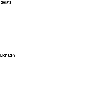
nderats
i Monaten