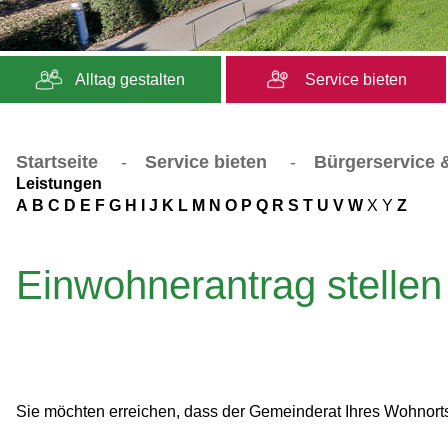
Alltag gestalten
Service bieten
Startseite
-
Service bieten
-
Bürgerservice &
Leistungen
A
B
C
D
E
F
G
H
I
J
K
L
M
N
O
P
Q
R
S
T
U
V
W
X
Y
Z
Einwohnerantrag stellen
Sie möchten erreichen, dass der Gemeinderat Ihres Wohnort