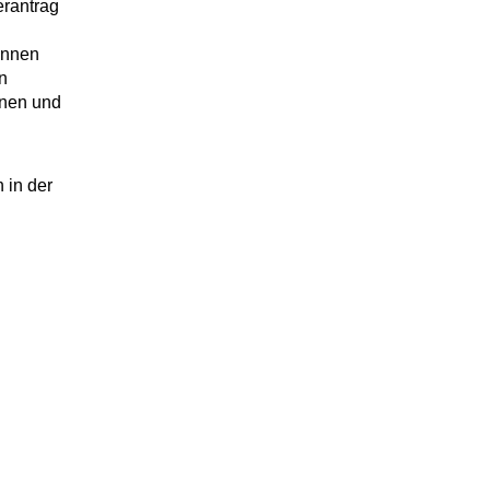
erantrag
innen
n
nnen und
 in der
n