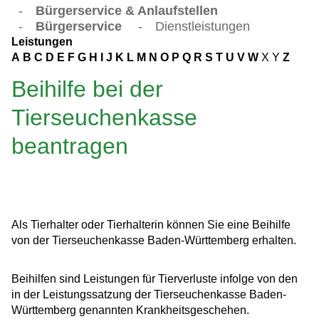
-
Bürgerservice & Anlaufstellen
-
Bürgerservice
-
Dienstleistungen
Leistungen
A
B
C
D
E
F
G
H
I
J
K
L
M
N
O
P
Q
R
S
T
U
V
W
X
Y
Z
Beihilfe bei der
Tierseuchenkasse
beantragen
Als Tierhalter oder Tierhalterin können Sie eine Beihilfe
von der Tierseuchenkasse Baden-Württemberg erhalten.
Beihilfen sind Leistungen für Tierverluste infolge von den
in der Leistungssatzung der Tierseuchenkasse Baden-
Württemberg genannten Krankheitsgeschehen.