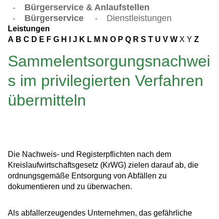
-
Bürgerservice & Anlaufstellen
-
Bürgerservice
-
Dienstleistungen
Leistungen
A
B
C
D
E
F
G
H
I
J
K
L
M
N
O
P
Q
R
S
T
U
V
W
X
Y
Z
Sammelentsorgungsnachwei
s im privilegierten Verfahren
übermitteln
Die Nachweis- und Registerpflichten nach dem
Kreislaufwirtschaftsgesetz (KrWG) zielen darauf ab, die
ordnungsgemäße Entsorgung von Abfällen zu
dokumentieren und zu überwachen.
Als abfallerzeugendes Unternehmen, das gefährliche