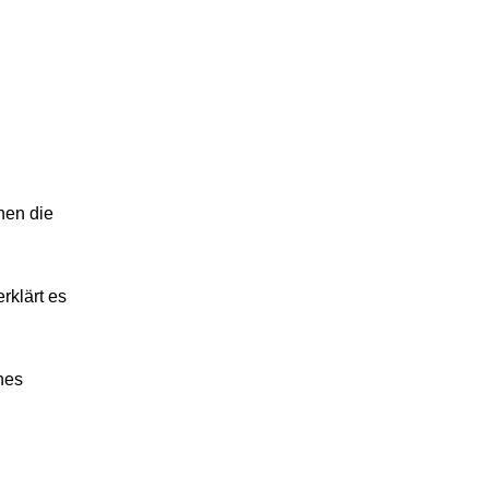
nen die
rklärt es
hes