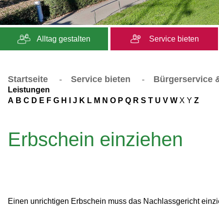
Alltag gestalten
Service bieten
Startseite
-
Service bieten
-
Bürgerservice &
Leistungen
A
B
C
D
E
F
G
H
I
J
K
L
M
N
O
P
Q
R
S
T
U
V
W
X
Y
Z
Erbschein einziehen
Einen unrichtigen Erbschein muss das Nachlassgericht einz